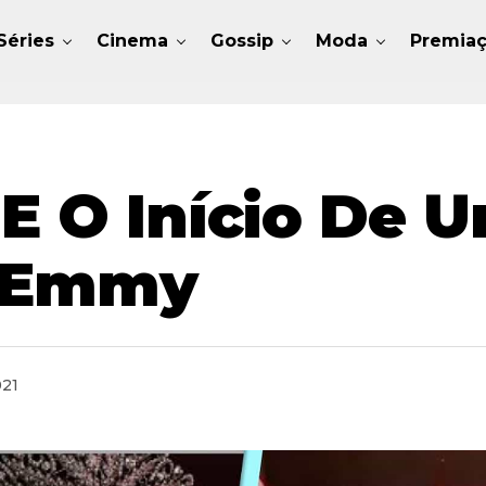
Séries
Cinema
Gossip
Moda
Premia
 E O Início De
o Emmy
021