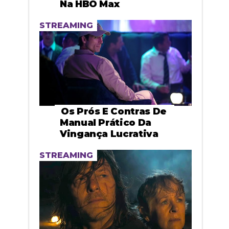
Na HBO Max
STREAMING
Os Prós E Contras De
Manual Prático Da
Vingança Lucrativa
STREAMING