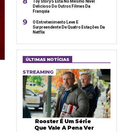
Toy Story 5 Está No Mesmo Nível
Delicioso Do Outros Filmes Da
Franquia
O Entretenimento Leve E
Surpreendente De Quatro Estações Da
Netflix
ÚLTIMAS NOTÍCIAS
STREAMING
Rooster É Um Série
Que Vale A Pena Ver