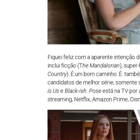
Fiquei feliz com a aparente intenção 
inclui ficção (T
he Mandalorian
), super-
Country
). É um bom caminho. É també
candidatos de melhor série, somente 
is Us
e
Black-ish. Pose
está na TV por a
streaming, Netflix, Amazon Prime, Disn