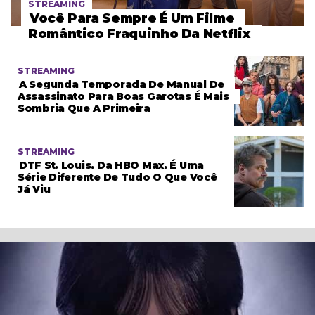
STREAMING
Você Para Sempre É Um Filme
Romântico Fraquinho Da Netflix
STREAMING
A Segunda Temporada De Manual De
Assassinato Para Boas Garotas É Mais
Sombria Que A Primeira
STREAMING
DTF St. Louis, Da HBO Max, É Uma
Série Diferente De Tudo O Que Você
Já Viu