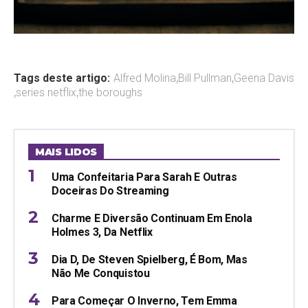
Tags deste artigo:
Alfred Molina
,
Bill Pullman
,
Geena Davis
,
series netflix
,
the boroughs
MAIS LIDOS
Uma Confeitaria Para Sarah E Outras
Doceiras Do Streaming
Charme E Diversão Continuam Em Enola
Holmes 3, Da Netflix
Dia D, De Steven Spielberg, É Bom, Mas
Não Me Conquistou
Para Começar O Inverno, Tem Emma