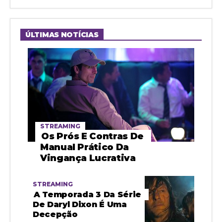
ÚLTIMAS NOTÍCIAS
STREAMING
Os Prós E Contras De
Manual Prático Da
Vingança Lucrativa
STREAMING
A Temporada 3 Da Série
De Daryl Dixon É Uma
Decepção