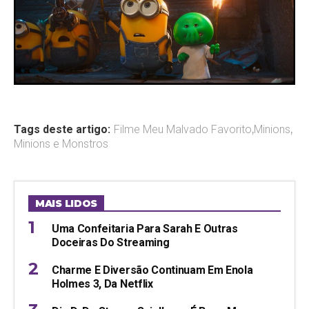
Tags deste artigo:
Filme Meu Malvado Favorito
,
Minions
,
Minions e Monstros
MAIS LIDOS
Uma Confeitaria Para Sarah E Outras
Doceiras Do Streaming
Charme E Diversão Continuam Em Enola
Holmes 3, Da Netflix