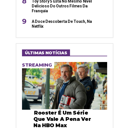
Toy Story 5 Está No Mesmo Nível
Delicioso Do Outros Filmes Da
Franquia
A Doce Descoberta De Touch, Na
Netflix
ÚLTIMAS NOTÍCIAS
STREAMING
Rooster É Um Série
Que Vale A Pena Ver
Na HBO Max