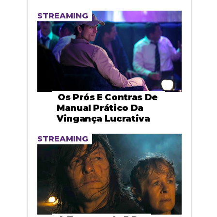
STREAMING
Os Prós E Contras De
Manual Prático Da
Vingança Lucrativa
STREAMING