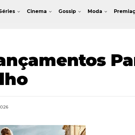
Séries
Cinema
Gossip
Moda
Premia
Lançamentos Pa
ulho
2026