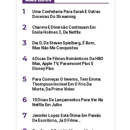
MAIS LIDOS
Uma Confeitaria Para Sarah E Outras
Doceiras Do Streaming
Charme E Diversão Continuam Em
Enola Holmes 3, Da Netflix
Dia D, De Steven Spielberg, É Bom,
Mas Não Me Conquistou
6 Dicas De Filmes Românticos Da HBO
Max, Apple TV, Paramount Plus E
Disney Plus
Para Começar O Inverno, Tem Emma
Thompson Incrível Em O Frio Da
Morte, Da Prime Video
10 Dicas De Lançamentos Para Ver Na
Netflix Em Julho
Jennifer Lopez Está Ótima Em Paixão
De Escritório, Já O Filme…