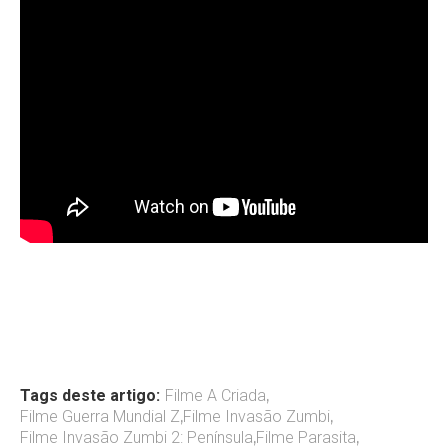
Tags deste artigo:
Filme A Criada
,
Filme Guerra Mundial Z
,
Filme Invasão Zumbi
,
Filme Invasão Zumbi 2: Península
,
Filme Parasita
,