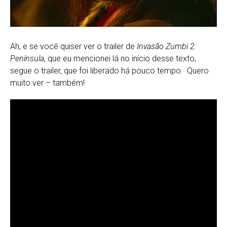
Ah, e se você quiser ver o trailer de
Invasão Zumbi 2:
Península
, que eu mencionei lá no início desse texto,
segue o trailer, que foi liberado há pouco tempo. Quero
muito ver – também!