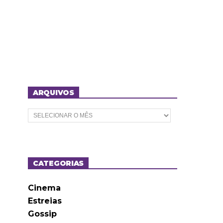
ARQUIVOS
A
r
q
u
i
v
o
CATEGORIAS
s
Cinema
Estreias
Gossip