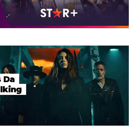
s Da
lking