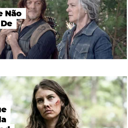
e Não
 De
ue
da