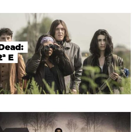
 Dead:
ª E