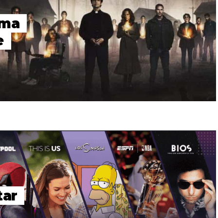
Uma
e
tar