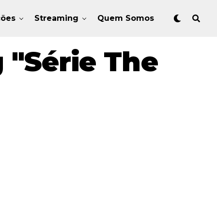
ções
Streaming
Quem Somos
 "Série The