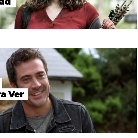
ead
a Ver