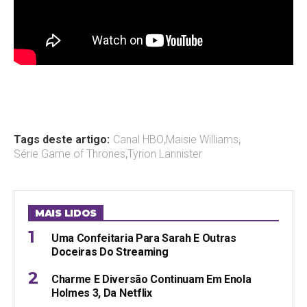
Tags deste artigo:
Canal HBO
,
Maisie Williams
,
Série Game of Thrones
,
Tyrion Lannister
MAIS LIDOS
Uma Confeitaria Para Sarah E Outras
Doceiras Do Streaming
Charme E Diversão Continuam Em Enola
Holmes 3, Da Netflix