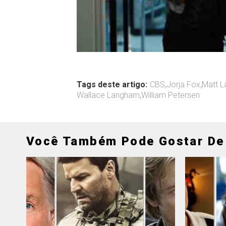
Tags deste artigo:
CBS
,
Jorja Fox
,
Matt L
Wallace Langham
,
William Petersen
Você Também Pode Gostar De