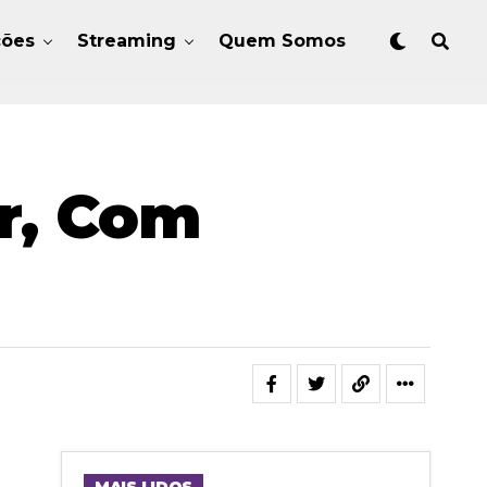
ções
Streaming
Quem Somos
ar, Com