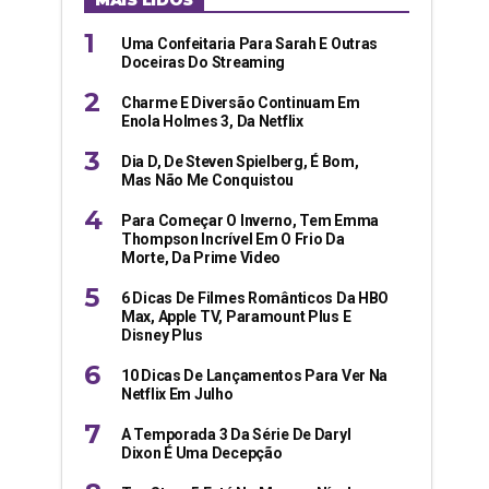
MAIS LIDOS
Uma Confeitaria Para Sarah E Outras
Doceiras Do Streaming
Charme E Diversão Continuam Em
Enola Holmes 3, Da Netflix
Dia D, De Steven Spielberg, É Bom,
Mas Não Me Conquistou
Para Começar O Inverno, Tem Emma
Thompson Incrível Em O Frio Da
Morte, Da Prime Video
6 Dicas De Filmes Românticos Da HBO
Max, Apple TV, Paramount Plus E
Disney Plus
10 Dicas De Lançamentos Para Ver Na
Netflix Em Julho
A Temporada 3 Da Série De Daryl
Dixon É Uma Decepção