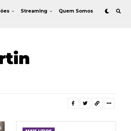
ções
Streaming
Quem Somos
rtin