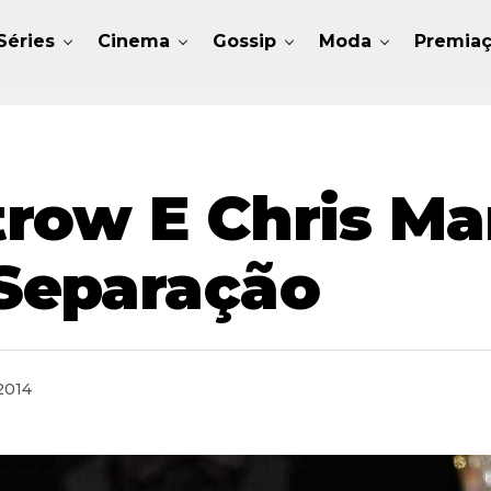
Séries
Cinema
Gossip
Moda
Premia
row E Chris Ma
Separação
2014