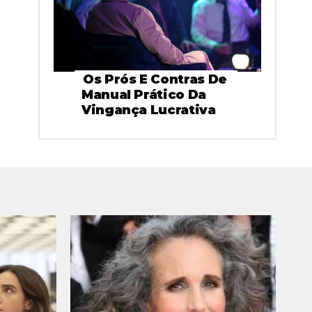
Os Prós E Contras De
Manual Prático Da
Vingança Lucrativa