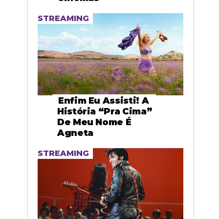
STREAMING
Enfim Eu Assisti! A
História “pra Cima”
De Meu Nome É
Agneta
STREAMING