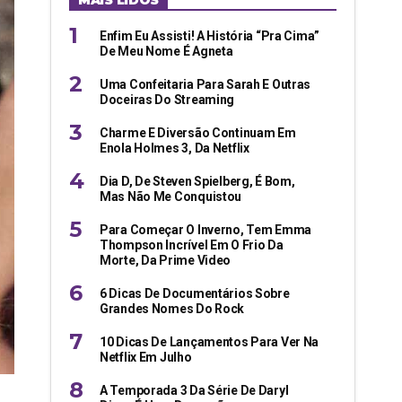
MAIS LIDOS
Enfim Eu Assisti! A História “pra Cima”
De Meu Nome É Agneta
Uma Confeitaria Para Sarah E Outras
Doceiras Do Streaming
Charme E Diversão Continuam Em
Enola Holmes 3, Da Netflix
Dia D, De Steven Spielberg, É Bom,
Mas Não Me Conquistou
Para Começar O Inverno, Tem Emma
Thompson Incrível Em O Frio Da
Morte, Da Prime Video
6 Dicas De Documentários Sobre
Grandes Nomes Do Rock
10 Dicas De Lançamentos Para Ver Na
Netflix Em Julho
A Temporada 3 Da Série De Daryl