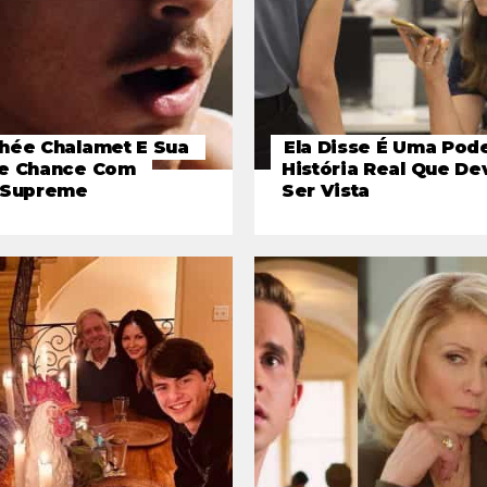
hée Chalamet E Sua
Ela Disse É Uma Pod
e Chance Com
História Real Que De
 Supreme
Ser Vista