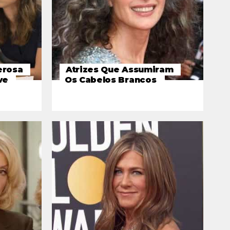
erosa
Atrizes Que Assumiram
ve
Os Cabelos Brancos