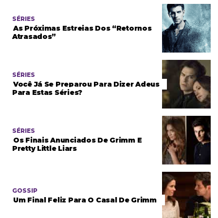
SÉRIES
As Próximas Estreias Dos “retornos
Atrasados”
SÉRIES
Você Já Se Preparou Para Dizer Adeus
Para Estas Séries?
SÉRIES
Os Finais Anunciados De Grimm E
Pretty Little Liars
GOSSIP
Um Final Feliz Para O Casal De Grimm