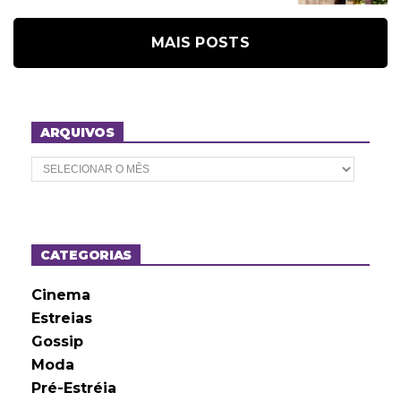
MAIS POSTS
ARQUIVOS
A
r
q
u
i
v
o
CATEGORIAS
s
Cinema
Estreias
Gossip
Moda
Pré-Estréia