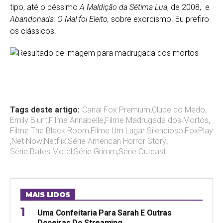
tipo, até o péssimo
A Maldição da Sétima Lua
, de 2008, e
Abandonada: O Mal foi Eleito,
sobre exorcismo. Eu prefiro
os clássicos!
Tags deste artigo:
Canal Fox Premium
,
Clube do Medo
,
Emily Blunt
,
Filme Annabelle
,
Filme Madrugada dos Mortos
,
Filme The Black Room
,
Filme Um Lugar Silencioso
,
FoxPlay
,
Net Now
,
Netflix
,
Série American Horror Story
,
Série Bates Motel
,
Série Grimm
,
Série Outcast
MAIS LIDOS
Uma Confeitaria Para Sarah E Outras
Doceiras Do Streaming