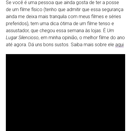
Se você é uma pessoa que ainda gosta de ter a posse
de um filme físico (tenho que admitir que essa segurança
ainda me deixa mais tranquila com meus filmes e séries
preferidos), tem uma dica ótima de um filme tenso e
assustador, que chegou essa semana às lojas. É
Um
Lugar Silencioso
, em minha opinião, o melhor filme do ano
até agora. Dá uns bons sustos. Saiba mais sobre ele
aqui