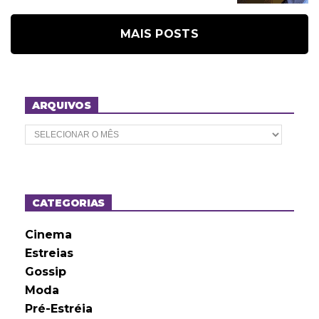
MAIS POSTS
ARQUIVOS
A
r
q
u
i
v
o
CATEGORIAS
s
Cinema
Estreias
Gossip
Moda
Pré-Estréia