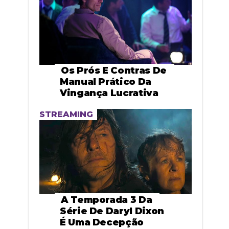
Os Prós E Contras De
Manual Prático Da
Vingança Lucrativa
STREAMING
A Temporada 3 Da
Série De Daryl Dixon
É Uma Decepção