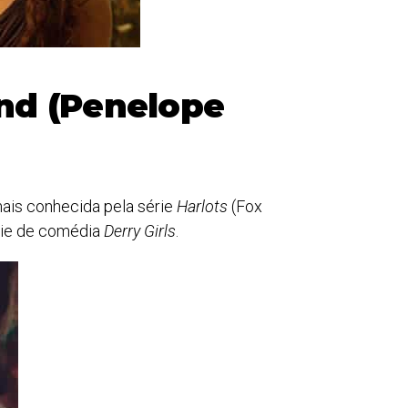
nd (Penelope
mais conhecida pela série
Harlots
(Fox
rie de comédia
Derry Girls
.