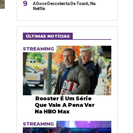
A Doce Descoberta De Touch, Na
Netflix
ÚLTIMAS NOTÍCIAS
STREAMING
Rooster É Um Série
Que Vale A Pena Ver
Na HBO Max
STREAMING