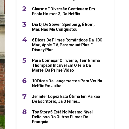
Charme E Diversão Continuam Em
Enola Holmes 3, Da Netflix
Dia D, De Steven Spielberg, É Bom,
Mas Não Me Conquistou
6 Dicas De Filmes Românticos Da HBO
Max, Apple TV, Paramount Plus E
Disney Plus
Para Começar O Inverno, Tem Emma
Thompson Incrível Em O Frio Da
Morte, Da Prime Video
10 Dicas De Lançamentos Para Ver Na
Netflix Em Julho
Jennifer Lopez Está Ótima Em Paixão
De Escritório, Já O Filme…
Toy Story 5 Está No Mesmo Nível
Delicioso Do Outros Filmes Da
Franquia