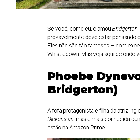
Se você, como eu, e amou
Bridgerton
provavelmente deve estar pensando de
Eles não são tão famosos – com exceçã
Whistledown. Mas veja aqui de onde 
Phoebe Dynev
Bridgerton)
A fofa protagonista é filha da atriz in
Dickensian
, mas é mais conhecida co
estão na Amazon Prime.