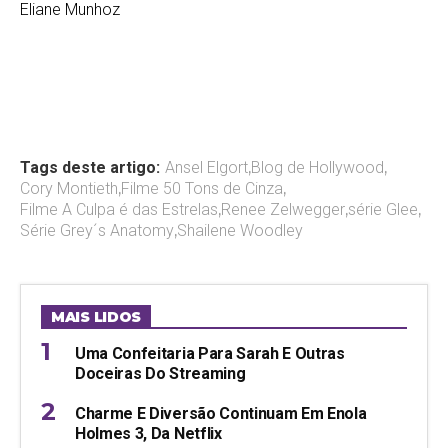
Eliane Munhoz
Tags deste artigo:
Ansel Elgort
,
Blog de Hollywood
,
Cory Montieth
,
Filme 50 Tons de Cinza
,
Filme A Culpa é das Estrelas
,
Renee Zelwegger
,
série Glee
,
Série Grey´s Anatomy
,
Shailene Woodley
MAIS LIDOS
Uma Confeitaria Para Sarah E Outras
Doceiras Do Streaming
Charme E Diversão Continuam Em Enola
Holmes 3, Da Netflix