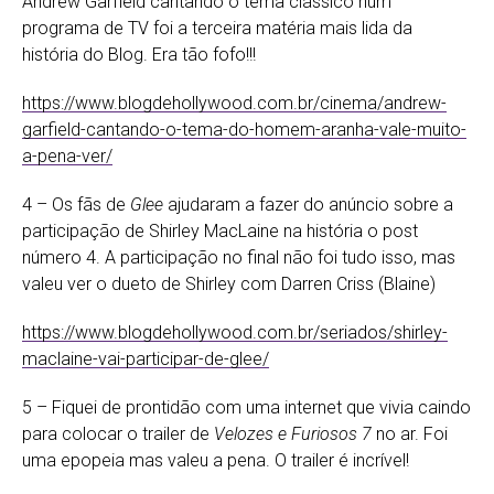
Andrew Garfield cantando o tema clássico num
programa de TV foi a terceira matéria mais lida da
história do Blog. Era tão fofo!!!
https://www.blogdehollywood.com.br/cinema/andrew-
garfield-cantando-o-tema-do-homem-aranha-vale-muito-
a-pena-ver/
4 – Os fãs de
Glee
ajudaram a fazer do anúncio sobre a
participação de Shirley MacLaine na história o post
número 4. A participação no final não foi tudo isso, mas
valeu ver o dueto de Shirley com Darren Criss (Blaine)
https://www.blogdehollywood.com.br/seriados/shirley-
maclaine-vai-participar-de-glee/
5 – Fiquei de prontidão com uma internet que vivia caindo
para colocar o trailer de
Velozes e Furiosos 7
no ar. Foi
uma epopeia mas valeu a pena. O trailer é incrível!