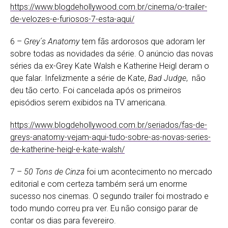
https://www.blogdehollywood.com.br/cinema/o-trailer-
de-velozes-e-furiosos-7-esta-aqui/
6 –
Grey´s Anatomy
tem fãs ardorosos que adoram ler
sobre todas as novidades da série. O anúncio das novas
séries da ex-Grey Kate Walsh e Katherine Heigl deram o
que falar. Infelizmente a série de Kate,
Bad Judge
, não
deu tão certo. Foi cancelada após os primeiros
episódios serem exibidos na TV americana.
https://www.blogdehollywood.com.br/seriados/fas-de-
greys-anatomy-vejam-aqui-tudo-sobre-as-novas-series-
de-katherine-heigl-e-kate-walsh/
7 –
50 Tons de Cinza
foi um acontecimento no mercado
editorial e com certeza também será um enorme
sucesso nos cinemas. O segundo trailer foi mostrado e
todo mundo correu pra ver. Eu não consigo parar de
contar os dias para fevereiro.