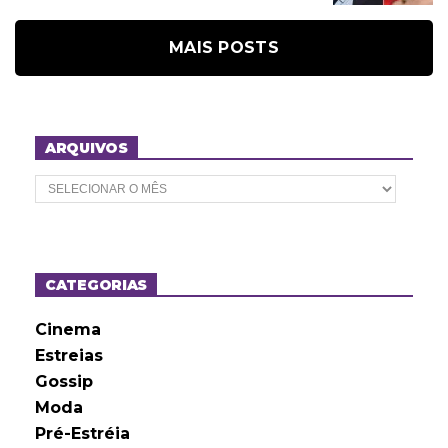
MAIS POSTS
ARQUIVOS
A
r
q
u
i
v
o
CATEGORIAS
s
Cinema
Estreias
Gossip
Moda
Pré-Estréia