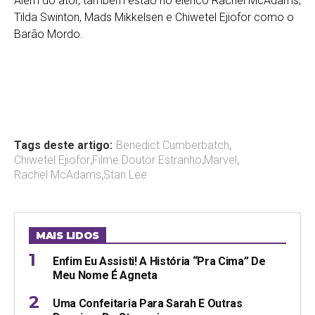
Além do ator, também estão no elenco Rachel McAdams,
Tilda Swinton, Mads Mikkelsen e Chiwetel Ejiofor como o
Barão Mordo.
Tags deste artigo:
Benedict Cumberbatch
,
Chiwetel Ejiofor
,
Filme Doutor Estranho
,
Marvel
,
Rachel McAdams
,
Stan Lee
MAIS LIDOS
Enfim Eu Assisti! A História “pra Cima” De
Meu Nome É Agneta
Uma Confeitaria Para Sarah E Outras