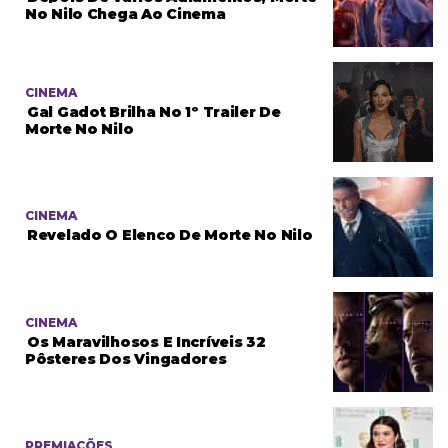
No Nilo Chega Ao Cinema
CINEMA
Gal Gadot Brilha No 1º Trailer De
Morte No Nilo
CINEMA
Revelado O Elenco De Morte No Nilo
CINEMA
Os Maravilhosos E Incríveis 32
Pôsteres Dos Vingadores
PREMIAÇÕES