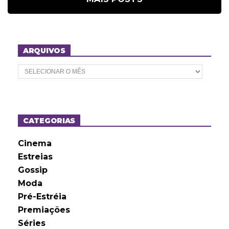
ARQUIVOS
A
r
q
u
i
v
o
CATEGORIAS
s
Cinema
Estreias
Gossip
Moda
Pré-Estréia
Premiações
Séries