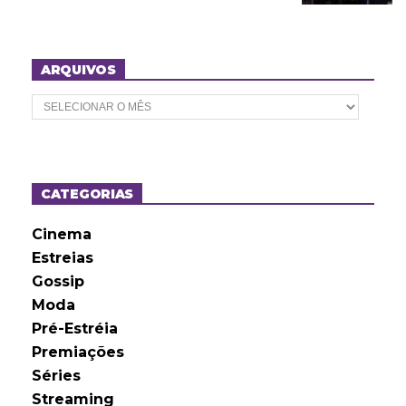
ARQUIVOS
A
r
q
u
i
v
o
CATEGORIAS
s
Cinema
Estreias
Gossip
Moda
Pré-Estréia
Premiações
Séries
Streaming