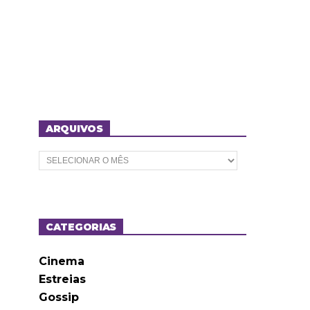
ARQUIVOS
A
r
q
u
i
v
o
CATEGORIAS
s
Cinema
Estreias
Gossip