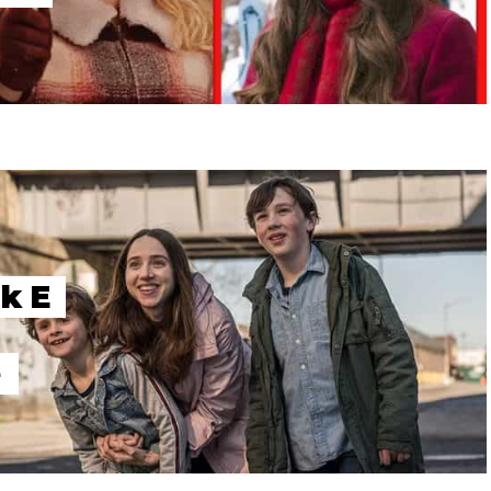
k E
e