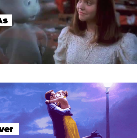
As
ver