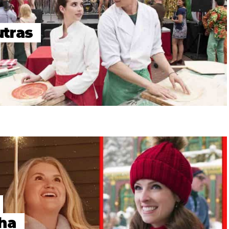
utras
ha