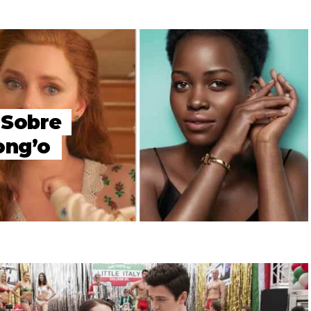
 Sobre
ong’o