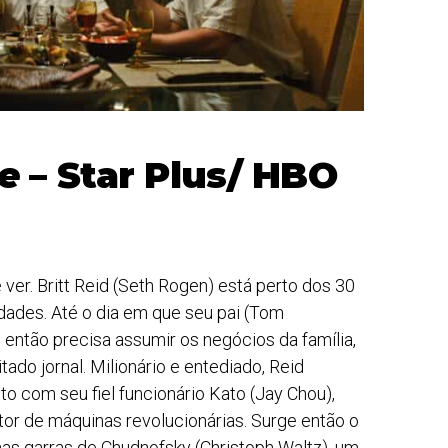
e
– Star Plus/ HBO
 ver. Britt Reid (Seth Rogen) está perto dos 30
dades. Até o dia em que seu pai (Tom
 então precisa assumir os negócios da família,
tado jornal. Milionário e entediado, Reid
to com seu fiel funcionário Kato (Jay Chou),
ntor de máquinas revolucionárias. Surge então o
as garras de Chudnofsky (Christoph Waltz), um