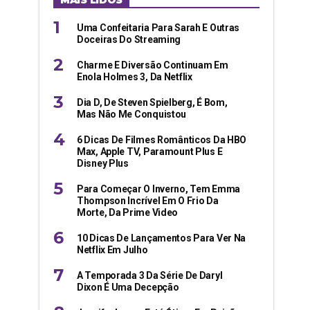
MAIS LIDOS
Uma Confeitaria Para Sarah E Outras
Doceiras Do Streaming
Charme E Diversão Continuam Em
Enola Holmes 3, Da Netflix
Dia D, De Steven Spielberg, É Bom,
Mas Não Me Conquistou
6 Dicas De Filmes Românticos Da HBO
Max, Apple TV, Paramount Plus E
Disney Plus
Para Começar O Inverno, Tem Emma
Thompson Incrível Em O Frio Da
Morte, Da Prime Video
10 Dicas De Lançamentos Para Ver Na
Netflix Em Julho
A Temporada 3 Da Série De Daryl
Dixon É Uma Decepção