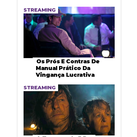
STREAMING
Os Prós E Contras De
Manual Prático Da
Vingança Lucrativa
STREAMING