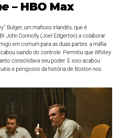
me
– HBO Max
” Bulger, um mafioso irlandês, que é
I John Connolly (Joel Edgerton) a colaborar
nimigo em comum para as duas partes: a máfia
a acabou saindo do controle. Permitiu que Whitey
nto consolidava seu poder. E isso acabou
uéis e perigosos da história de Boston nos
.