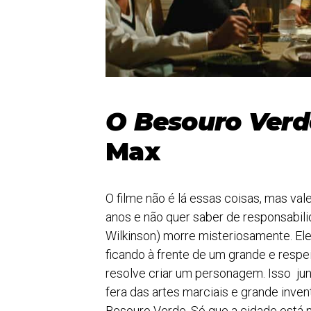
O Besouro Verd
Max
O filme não é lá essas coisas, mas vale
anos e não quer saber de responsabili
Wilkinson) morre misteriosamente. Ele
ficando à frente de um grande e respei
resolve criar um personagem. Isso jun
fera das artes marciais e grande inve
Besouro Verde. Só que a cidade está n