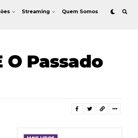
ções
Streaming
Quem Somos
E O Passado