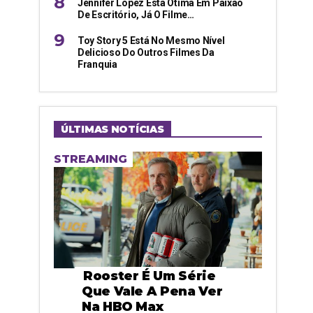
Jennifer Lopez Está Ótima Em Paixão
De Escritório, Já O Filme…
Toy Story 5 Está No Mesmo Nível
Delicioso Do Outros Filmes Da
Franquia
ÚLTIMAS NOTÍCIAS
STREAMING
Rooster É Um Série
Que Vale A Pena Ver
Na HBO Max