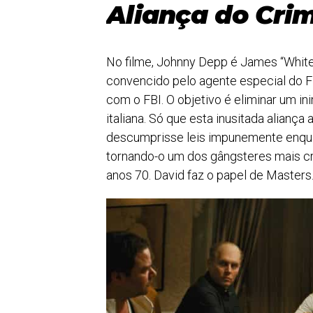
Aliança do Cri
No filme, Johnny Depp é James “Whitey
convencido pelo agente especial do FB
com o FBI. O objetivo é eliminar um i
italiana. Só que esta inusitada alianç
descumprisse leis impunemente enqua
tornando-o um dos gângsteres mais cr
anos 70. David faz o papel de Masters