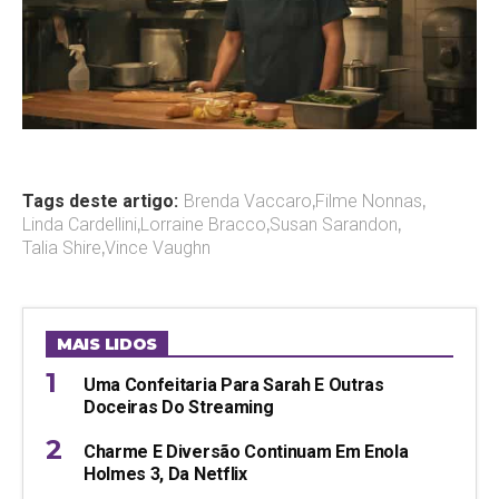
Tags deste artigo:
Brenda Vaccaro
,
Filme Nonnas
,
Linda Cardellini
,
Lorraine Bracco
,
Susan Sarandon
,
Talia Shire
,
Vince Vaughn
MAIS LIDOS
Uma Confeitaria Para Sarah E Outras
Doceiras Do Streaming
Charme E Diversão Continuam Em Enola
Holmes 3, Da Netflix