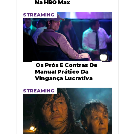
Na HBO Max
STREAMING
Os Prós E Contras De
Manual Prático Da
Vingança Lucrativa
STREAMING