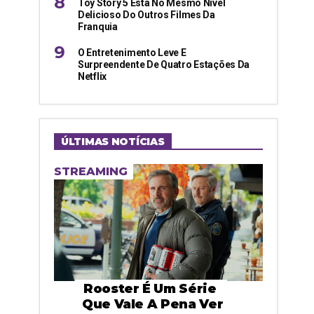
Toy Story 5 Está No Mesmo Nível
Delicioso Do Outros Filmes Da
Franquia
O Entretenimento Leve E
Surpreendente De Quatro Estações Da
Netflix
ÚLTIMAS NOTÍCIAS
STREAMING
Rooster É Um Série
Que Vale A Pena Ver