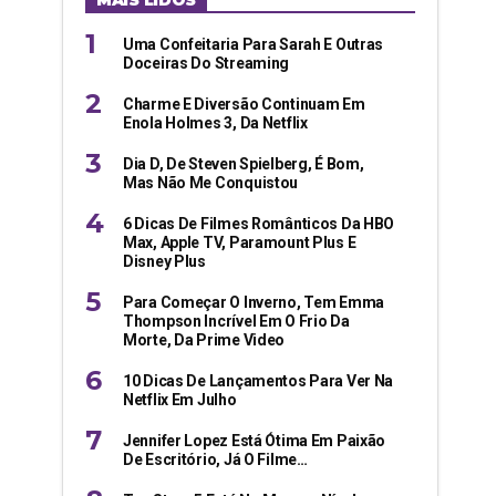
MAIS LIDOS
Uma Confeitaria Para Sarah E Outras
Doceiras Do Streaming
Charme E Diversão Continuam Em
Enola Holmes 3, Da Netflix
Dia D, De Steven Spielberg, É Bom,
Mas Não Me Conquistou
6 Dicas De Filmes Românticos Da HBO
Max, Apple TV, Paramount Plus E
Disney Plus
Para Começar O Inverno, Tem Emma
Thompson Incrível Em O Frio Da
Morte, Da Prime Video
10 Dicas De Lançamentos Para Ver Na
Netflix Em Julho
Jennifer Lopez Está Ótima Em Paixão
De Escritório, Já O Filme…