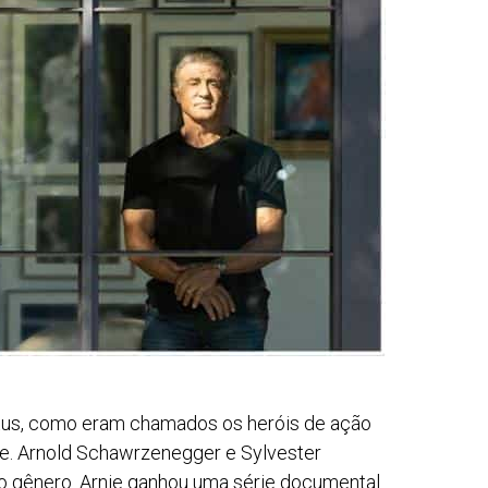
utus, como eram chamados os heróis de ação
e. Arnold Schawrzenegger e Sylvester
o gênero. Arnie ganhou uma série documental