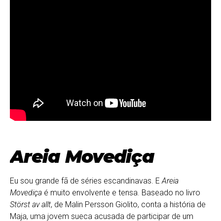
Areia Movediça
Eu sou grande fã de séries escandinavas. E
Areia
Movediça
é muito envolvente e tensa. Baseado no livro
Störst av allt
, de Malin Persson Giolito, conta a história de
Maja, uma jovem sueca acusada de participar de um