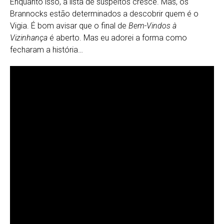
Enquanto isso, a lista de suspeitos cresce. Mas, os
Brannocks estão determinados a descobrir quem é o
Vigia. É bom avisar que o final de
Bem-Vindos à
Vizinhança
é aberto. Mas eu adorei a forma como
fecharam a história…