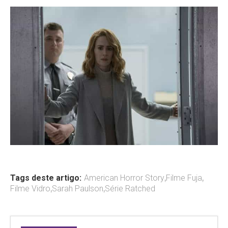
Tags deste artigo:
American Horror Story
,
Filme Fuja
,
Filme Vidro
,
Sarah Paulson
,
Série Ratched