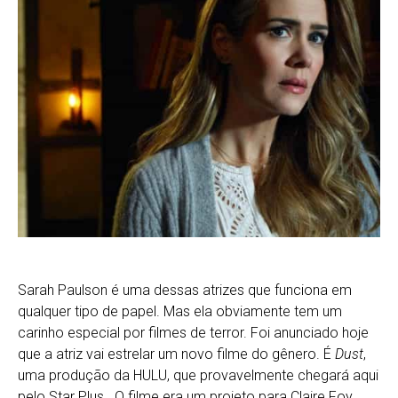
Sarah Paulson é uma dessas atrizes que funciona em
qualquer tipo de papel. Mas ela obviamente tem um
carinho especial por filmes de terror. Foi anunciado hoje
que a atriz vai estrelar um novo filme do gênero. É
Dust
,
uma produção da HULU, que provavelmente chegará aqui
pelo Star Plus. O filme era um projeto para Claire Foy,