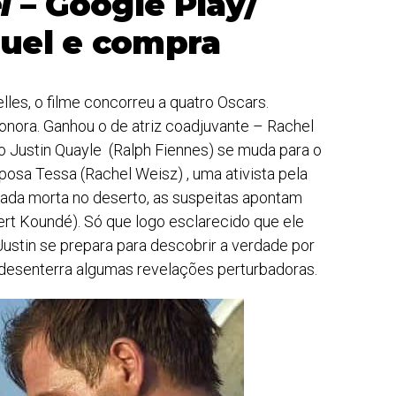
l
– Google Play/
guel e compra
elles, o filme concorreu a quatro Oscars.
onora. Ganhou o de atriz coadjuvante – Rachel
o Justin Quayle (Ralph Fiennes) se muda para o
posa Tessa (Rachel Weisz) , uma ativista pela
rada morta no deserto, as suspeitas apontam
ert Koundé). Só que logo esclarecido que ele
ustin se prepara para descobrir a verdade por
 desenterra algumas revelações perturbadoras.