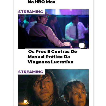
Na HBO Max
STREAMING
Os Prós E Contras De
Manual Prático Da
Vingança Lucrativa
STREAMING