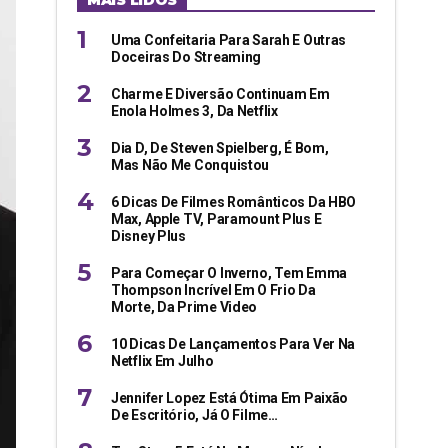
MAIS LIDOS
Uma Confeitaria Para Sarah E Outras
Doceiras Do Streaming
Charme E Diversão Continuam Em
Enola Holmes 3, Da Netflix
Dia D, De Steven Spielberg, É Bom,
Mas Não Me Conquistou
6 Dicas De Filmes Românticos Da HBO
Max, Apple TV, Paramount Plus E
Disney Plus
Para Começar O Inverno, Tem Emma
Thompson Incrível Em O Frio Da
Morte, Da Prime Video
10 Dicas De Lançamentos Para Ver Na
Netflix Em Julho
Jennifer Lopez Está Ótima Em Paixão
De Escritório, Já O Filme…