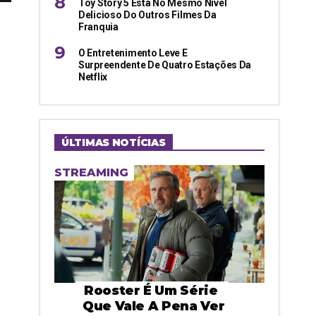
Toy Story 5 Está No Mesmo Nível
Delicioso Do Outros Filmes Da
Franquia
O Entretenimento Leve E
Surpreendente De Quatro Estações Da
Netflix
ÚLTIMAS NOTÍCIAS
STREAMING
Rooster É Um Série
Que Vale A Pena Ver