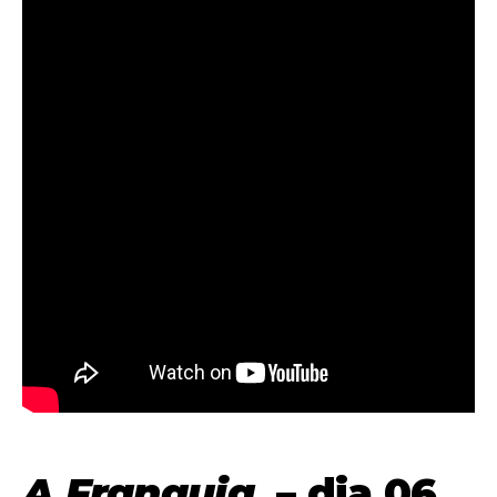
A Franquia
– dia 06