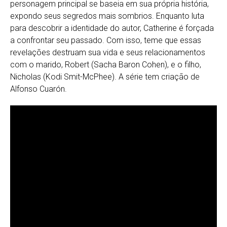
personagem principal se baseia em sua própria história,
expondo seus segredos mais sombrios. Enquanto luta
para descobrir a identidade do autor, Catherine é forçada
a confrontar seu passado. Com isso, teme que essas
revelações destruam sua vida e seus relacionamentos
com o marido, Robert (Sacha Baron Cohen), e o filho,
Nicholas (Kodi Smit-McPhee). A série tem criação de
Alfonso Cuarón.