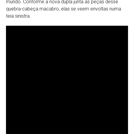
mundo. Conforme a nova dupla junta as peças desse
quebra-cabeça macabro, elas se veem envoltas numa
teia sinistra.