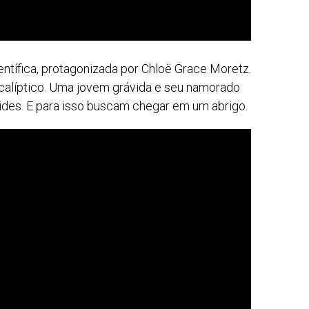
ntífica, protagonizada por Chloë Grace Moretz.
alíptico. Uma jovem grávida e seu namorado
ides. E para isso buscam chegar em um abrigo.