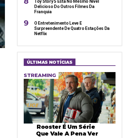
Toy Story 5 Está No Mesmo Nível
Delicioso Do Outros Filmes Da
Franquia
O Entretenimento Leve E
Surpreendente De Quatro Estações Da
Netflix
ÚLTIMAS NOTÍCIAS
STREAMING
Rooster É Um Série
Que Vale A Pena Ver