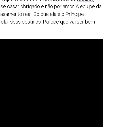
 se casar obrigado e não por amor. A equipe da
asamento real. Só que ela e o Príncipe
olar seus destinos. Parece que vai ser bem