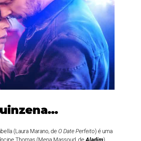
quinzena…
bella (Laura Marano, de
O Date Perfeito
) é uma
Príncipe Thomas (Mena Massoud, de
Aladim
)