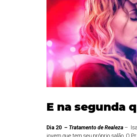
E na segunda 
Dia 20 –
Tratamento de Realeza
– Isa
jovem que tem seu próprio salão. O 