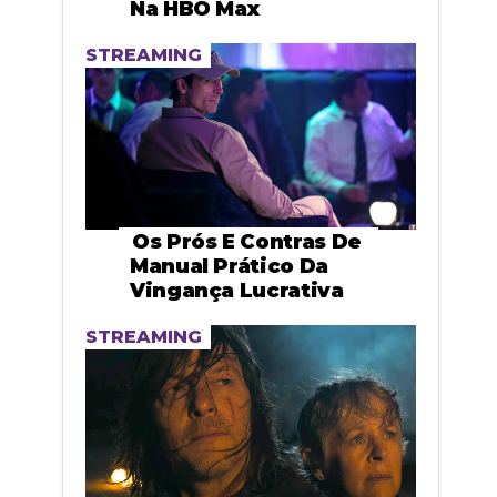
Na HBO Max
STREAMING
Os Prós E Contras De
Manual Prático Da
Vingança Lucrativa
STREAMING