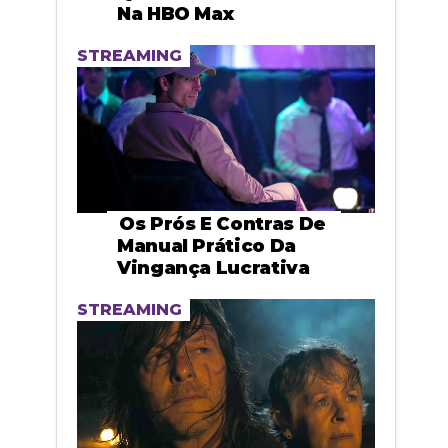
Na HBO Max
STREAMING
Os Prós E Contras De
Manual Prático Da
Vingança Lucrativa
STREAMING