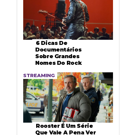
6 Dicas De
Documentários
Sobre Grandes
Nomes Do Rock
STREAMING
Rooster É Um Série
Que Vale A Pena Ver