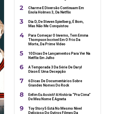
Charme E Diversão Continuam Em
Enola Holmes 3, Da Netflix
Dia D, De Steven Spielberg, É Bom,
Mas Não Me Conquistou
Para Começar O Inverno, Tem Emma
Thompson Incrível Em O Frio Da
Morte, Da Prime Video
10 Dicas De Lançamentos Para Ver Na
Netflix Em Julho
A Temporada 3 Da Série De Daryl
Dixon É Uma Decepção
6 Dicas De Documentários Sobre
Grandes Nomes Do Rock
Enfim Eu Assisti! A História “pra Cima”
De Meu Nome É Agneta
Toy Story 5 Está No Mesmo Nível
Delicioso Do Outros Filmes Da