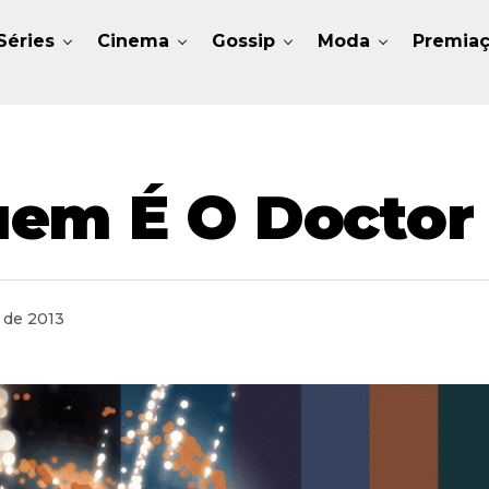
Séries
Cinema
Gossip
Moda
Premia
uem É O Docto
 de 2013