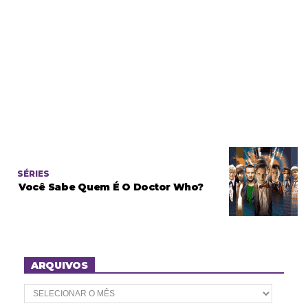
SÉRIES
Você Sabe Quem É O Doctor Who?
ARQUIVOS
A
r