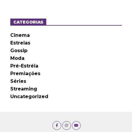
q
u
i
v
o
CATEGORIAS
s
Cinema
Estreias
Gossip
Moda
Pré-Estréia
Premiações
Séries
Streaming
Uncategorized