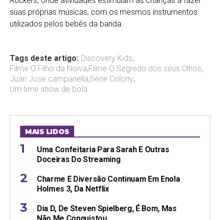
Rockers
, onde atividades estimulam as crianças a fazer
suas próprias músicas, com os mesmos instrumentos
utilizados pelos bebês da banda.
Tags deste artigo:
Discovery Kids
,
Filme O Filho da Noiva
,
Filme O Segredo dos seus Olhos
,
Juan Jose campanella
,
Série Colony
,
Um time show de bola
MAIS LIDOS
Uma Confeitaria Para Sarah E Outras
Doceiras Do Streaming
Charme E Diversão Continuam Em Enola
Holmes 3, Da Netflix
Dia D, De Steven Spielberg, É Bom, Mas
Não Me Conquistou