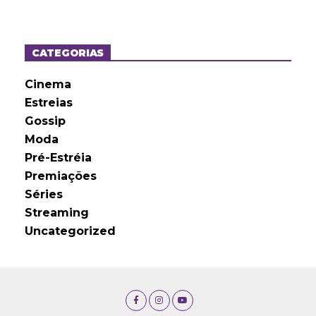
q
u
i
v
o
CATEGORIAS
s
Cinema
Estreias
Gossip
Moda
Pré-Estréia
Premiações
Séries
Streaming
Uncategorized