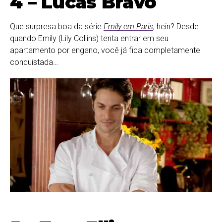
4 – Lucas Bravo
Que surpresa boa da série
Emily em Paris
, hein? Desde
quando Emily (Lily Collins) tenta entrar em seu
apartamento por engano, você já fica completamente
conquistada…