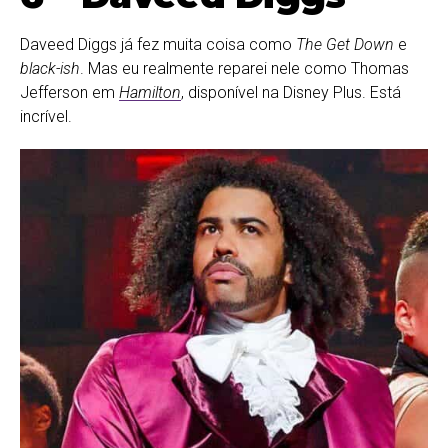
Daveed Diggs já fez muita coisa como
The Get Down
e
black-ish
. Mas eu realmente reparei nele como Thomas
Jefferson em
Hamilton
, disponível na Disney Plus. Está
incrível.