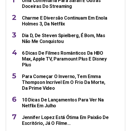
Uma Confeitaria Para Sarah E Outras
Doceiras Do Streaming
Charme E Diversão Continuam Em Enola
Holmes 3, Da Netflix
Dia D, De Steven Spielberg, É Bom, Mas
Não Me Conquistou
6 Dicas De Filmes Românticos Da HBO
Max, Apple TV, Paramount Plus E Disney
Plus
Para Começar O Inverno, Tem Emma
Thompson Incrível Em O Frio Da Morte,
Da Prime Video
10 Dicas De Lançamentos Para Ver Na
Netflix Em Julho
Jennifer Lopez Está Ótima Em Paixão De
Escritório, Já O Filme…