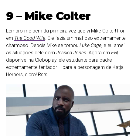
9 – Mike Colter
Lembro-me bem da primeira vez que vi Mike Colter! Foi
em
The Good Wife
. Ele fazia um mafioso extremamente
charmoso. Depois Mike se tornou
Luke Cage
, e eu amei
as situações dele com
Jessica Jones
. Agora em
Evil
,
disponível na Globoplay, ele estudante para padre
extremamente tentador – para a personagem de Katja
Herbers, claro! Rsrs!