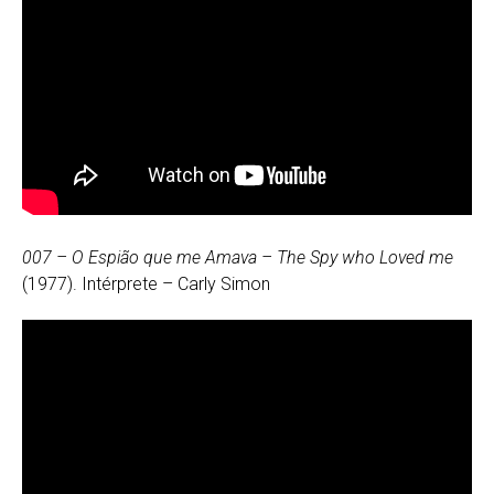
007 – O Espião que me Amava – The Spy who Loved me
(1977). Intérprete – Carly Simon