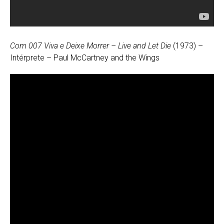
Com 007 Viva e Deixe Morrer – Live and Let Die
(1973) –
Intérprete – Paul McCartney and the Wings