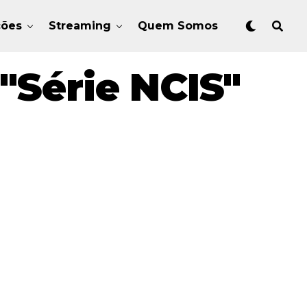
ções
Streaming
Quem Somos
"série NCIS"