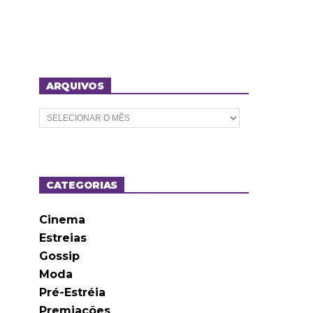
ARQUIVOS
A
r
q
u
i
v
o
CATEGORIAS
s
Cinema
Estreias
Gossip
Moda
Pré-Estréia
Premiações