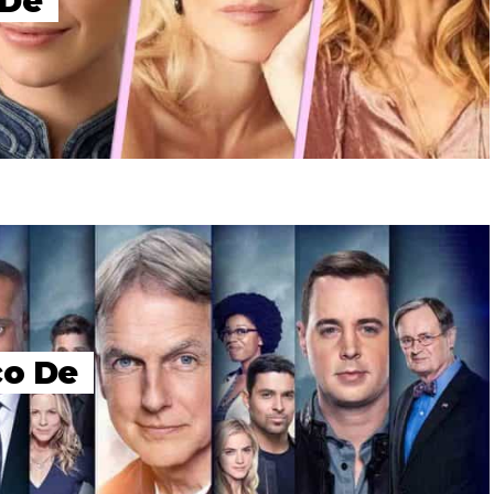
 De
co De