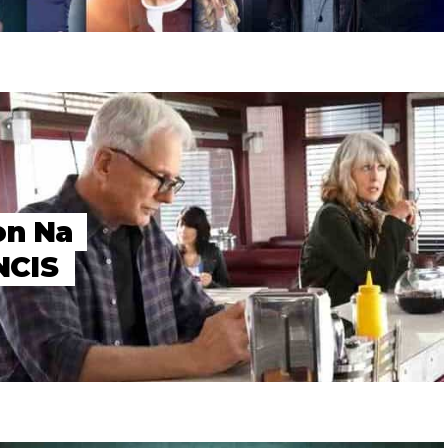
on Na
NCIS