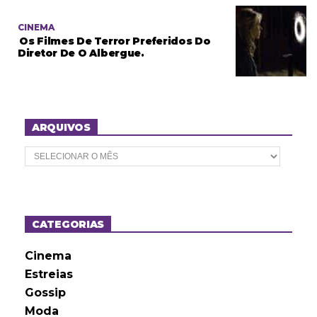
CINEMA
Os Filmes De Terror Preferidos Do
Diretor De O Albergue.
ARQUIVOS
A
r
q
u
i
v
o
CATEGORIAS
s
Cinema
Estreias
Gossip
Moda