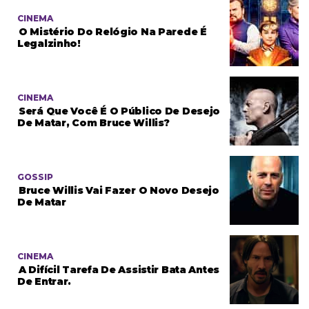
CINEMA
O Mistério Do Relógio Na Parede É
Legalzinho!
CINEMA
Será Que Você É O Público De Desejo
De Matar, Com Bruce Willis?
GOSSIP
Bruce Willis Vai Fazer O Novo Desejo
De Matar
CINEMA
A Difícil Tarefa De Assistir Bata Antes
De Entrar.