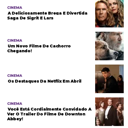
CINEMA
A Deliciosamente Brega E Divertida
Saga De Sigrit E Lars
CINEMA
Um Novo Filme De Cachorro
Chegando!
CINEMA
Os Destaques Da Netflix Em Abril
CINEMA
Você Está Cordialmente Convidado A
Ver O Trailer Do Filme De Downton
Abbey!