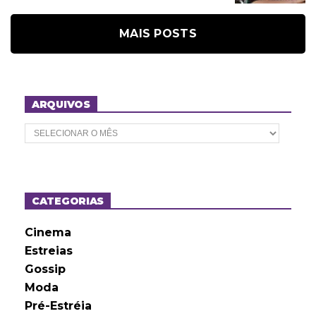
MAIS POSTS
ARQUIVOS
A
r
q
u
i
v
o
CATEGORIAS
s
Cinema
Estreias
Gossip
Moda
Pré-Estréia