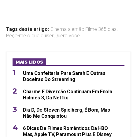
Tags deste artigo:
Cinema alemão
,
Filme 365 dias
,
Peça-me o que quiser
,
Quero você
MAIS LIDOS
Uma Confeitaria Para Sarah E Outras
Doceiras Do Streaming
Charme E Diversão Continuam Em Enola
Holmes 3, Da Netflix
Dia D, De Steven Spielberg, É Bom, Mas
Não Me Conquistou
6 Dicas De Filmes Românticos Da HBO
Max, Apple TV, Paramount Plus E Disney