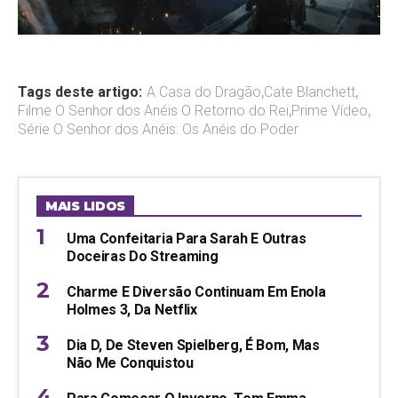
Tags deste artigo:
A Casa do Dragão
,
Cate Blanchett
,
Filme O Senhor dos Anéis O Retorno do Rei
,
Prime Vídeo
,
Série O Senhor dos Anéis: Os Anéis do Poder
MAIS LIDOS
Uma Confeitaria Para Sarah E Outras
Doceiras Do Streaming
Charme E Diversão Continuam Em Enola
Holmes 3, Da Netflix
Dia D, De Steven Spielberg, É Bom, Mas
Não Me Conquistou