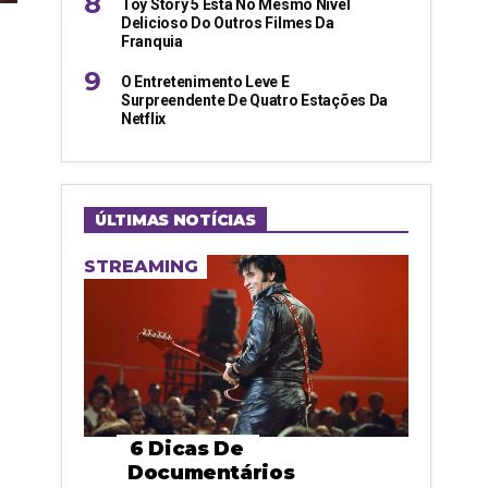
Toy Story 5 Está No Mesmo Nível
Delicioso Do Outros Filmes Da
Franquia
O Entretenimento Leve E
Surpreendente De Quatro Estações Da
Netflix
ÚLTIMAS NOTÍCIAS
STREAMING
6 Dicas De
Documentários