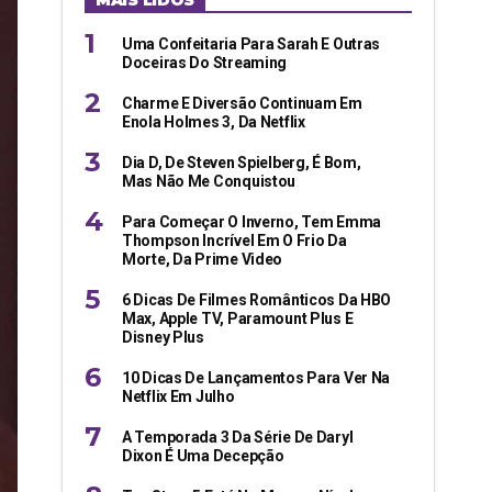
MAIS LIDOS
Uma Confeitaria Para Sarah E Outras
Doceiras Do Streaming
Charme E Diversão Continuam Em
Enola Holmes 3, Da Netflix
Dia D, De Steven Spielberg, É Bom,
Mas Não Me Conquistou
Para Começar O Inverno, Tem Emma
Thompson Incrível Em O Frio Da
Morte, Da Prime Video
6 Dicas De Filmes Românticos Da HBO
Max, Apple TV, Paramount Plus E
Disney Plus
10 Dicas De Lançamentos Para Ver Na
Netflix Em Julho
A Temporada 3 Da Série De Daryl
Dixon É Uma Decepção