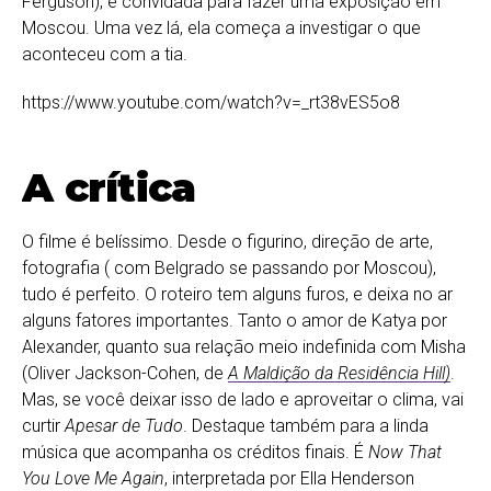
Ferguson), e convidada para fazer uma exposição em
Moscou. Uma vez lá, ela começa a investigar o que
aconteceu com a tia.
https://www.youtube.com/watch?v=_rt38vES5o8
A crítica
O filme é belíssimo. Desde o figurino, direção de arte,
fotografia ( com Belgrado se passando por Moscou),
tudo é perfeito. O roteiro tem alguns furos, e deixa no ar
alguns fatores importantes. Tanto o amor de Katya por
Alexander, quanto sua relação meio indefinida com Misha
(Oliver Jackson-Cohen, de
A Maldição da Residência Hill)
.
Mas, se você deixar isso de lado e aproveitar o clima, vai
curtir
Apesar de Tudo
. Destaque também para a linda
música que acompanha os créditos finais. É
Now That
You Love Me Again
, interpretada por Ella Henderson