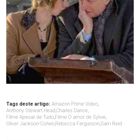
Tags deste artigo:
Amazon Prime Video
,
Anthony Stewart Head
,
Charles Dance
,
Filme Apesar de Tudo
,
Filme O amor de Sylvie
,
Oliver Jackson-Cohen
,
Rebecca Fergunson
,
Sam Reid