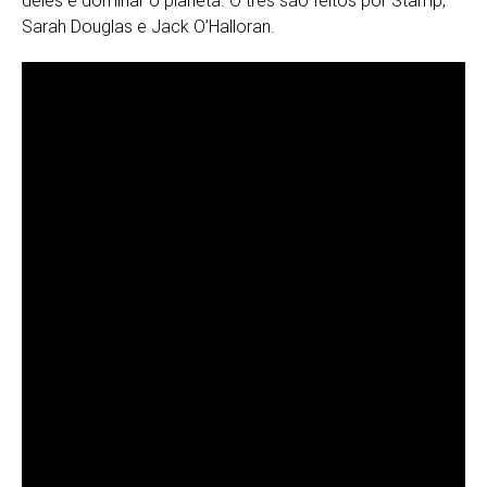
deles é dominar o planeta. O três são feitos por Stamp,
Sarah Douglas e Jack O’Halloran.