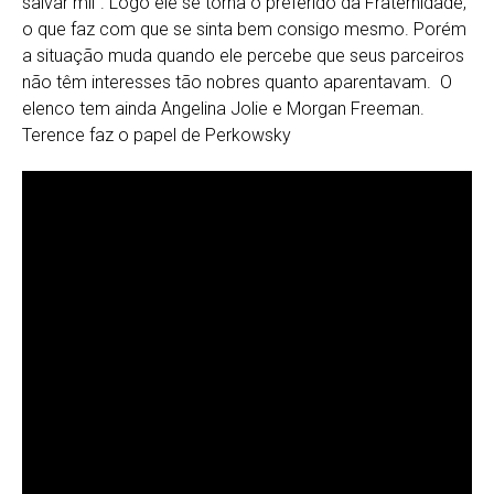
salvar mil”. Logo ele se torna o preferido da Fraternidade,
o que faz com que se sinta bem consigo mesmo. Porém
a situação muda quando ele percebe que seus parceiros
não têm interesses tão nobres quanto aparentavam. O
elenco tem ainda Angelina Jolie e Morgan Freeman.
Terence faz o papel de Perkowsky