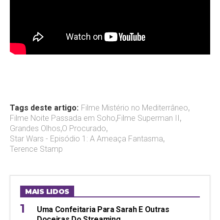
Tags deste artigo:
Filme Mistério no Mediterrâneo
,
Filme Noite Passada em Soho
,
Filme Superman II
,
Grandes Olhos
,
O Procurado
,
Star Wars - Episódio 1: A Ameaça Fantasma
,
Terence Stamp
MAIS LIDOS
Uma Confeitaria Para Sarah E Outras
Doceiras Do Streaming