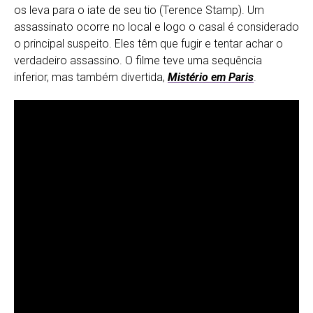
os leva para o iate de seu tio (Terence Stamp). Um
assassinato ocorre no local e logo o casal é considerado
o principal suspeito. Eles têm que fugir e tentar achar o
verdadeiro assassino. O filme teve uma sequência
inferior, mas também divertida,
Mistério em Paris
.