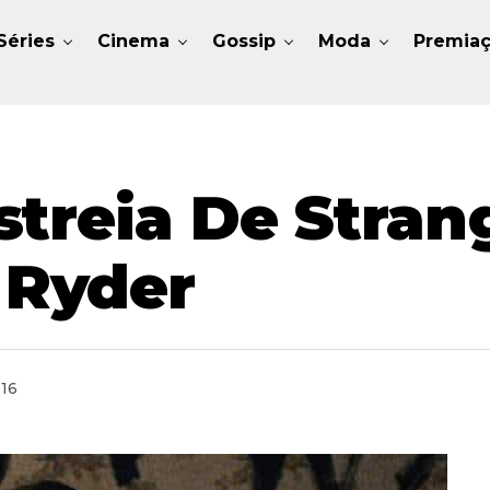
Séries
Cinema
Gossip
Moda
Premia
treia De Stran
Ryder
016