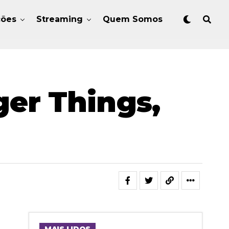
ções
Streaming
Quem Somos
ger Things,