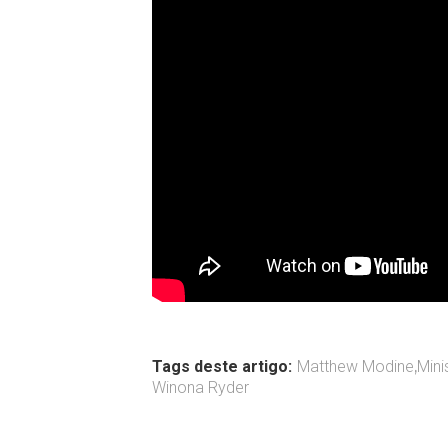
Tags deste artigo:
Matthew Modine
,
Mini
Winona Ryder