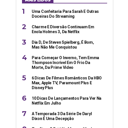
MAIS LIDOS
Uma Confeitaria Para Sarah E Outras
Doceiras Do Streaming
Charme E Diversão Continuam Em
Enola Holmes 3, Da Netflix
Dia D, De Steven Spielberg, É Bom,
Mas Não Me Conquistou
Para Começar O Inverno, Tem Emma
Thompson Incrível Em O Frio Da
Morte, Da Prime Video
6 Dicas De Filmes Românticos Da HBO
Max, Apple TV, Paramount Plus E
Disney Plus
10 Dicas De Lançamentos Para Ver Na
Netflix Em Julho
A Temporada 3 Da Série De Daryl
Dixon É Uma Decepção