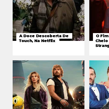
A Doce Descoberta De
O Fim
Touch, Na Netflix
Cheio
Stran