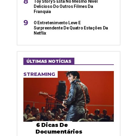
Toy Story 5 Está No Mesmo Nível
Delicioso Do Outros Filmes Da
Franquia
O Entretenimento Leve E
Surpreendente De Quatro Estações Da
Netflix
ÚLTIMAS NOTÍCIAS
STREAMING
6 Dicas De
Documentários