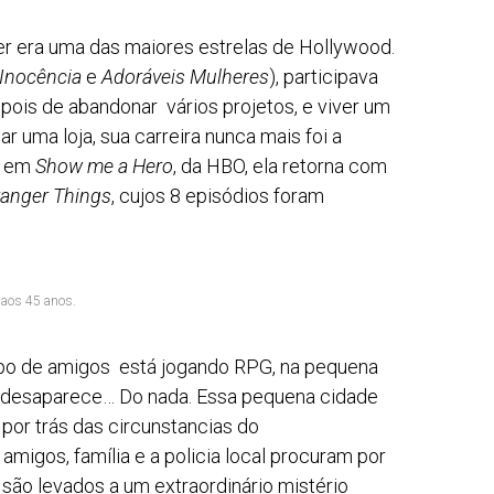
 era uma das maiores estrelas de Hollywood.
 Inocência
e
Adoráveis
Mulheres
), participava
ois de abandonar vários projetos, e viver um
 uma loja, sua carreira nunca mais foi a
o em
Show me a Hero
, da HBO, ela retorna com
ranger Things
, cujos 8 episódios foram
 aos 45 anos.
upo de amigos está jogando RPG, na pequena
s desaparece… Do nada. Essa pequena cidade
 por trás das circunstancias do
migos, família e a policia local procuram por
são levados a um extraordinário mistério