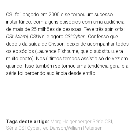
CSI foi lançado em 2000 e se tornou um sucesso
instantâneo, com alguns episódios com uma audiência
de mais de 25 milhões de pessoas. Teve três spin-offs:
CSI: Miami, CSI:NY
e agora
CSI:Cyber
. Confesso que
depois da saída de Grisson, deixei de acompanhar todos
os episódios (Laurence Fishburne, que o substituiu, era
muito chato). Nos últimos tempos assistia só de vez em
quando. Isso também se tornou uma tendência geral e a
série foi perdendo audiência desde então.
Tags deste artigo:
Marg Helgenberger
,
Série CSI
,
Série CSI Cyber
,
Ted Danson
,
William Petersen