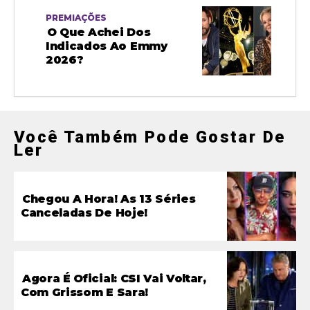
PREMIAÇÕES
O Que Achei Dos
Indicados Ao Emmy
2026?
Você Também Pode Gostar De
Ler
Chegou A Hora! As 13 Séries
Canceladas De Hoje!
Agora É Oficial: CSI Vai Voltar,
Com Grissom E Sara!