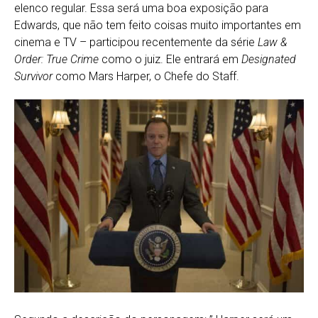
elenco regular. Essa será uma boa exposição para
Edwards, que não tem feito coisas muito importantes em
cinema e TV – participou recentemente da série
Law &
Order: True Crime
como o juiz. Ele entrará em
Designated
Survivor
como Mars Harper, o Chefe do Staff.