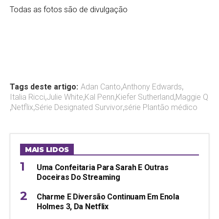
Todas as fotos são de divulgação
Tags deste artigo:
Adan Canto
,
Anthony Edwards
,
Italia Ricci
,
Julie White
,
Kal Penn
,
Kiefer Sutherland
,
Maggie Q
,
Netflix
,
Série Designated Survivor
,
série Plantão médico
MAIS LIDOS
Uma Confeitaria Para Sarah E Outras
Doceiras Do Streaming
Charme E Diversão Continuam Em Enola
Holmes 3, Da Netflix