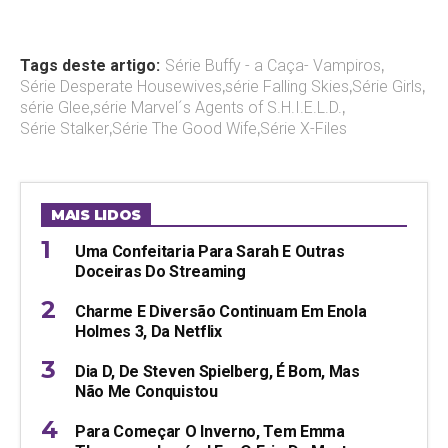
Tags deste artigo:
Série Buffy - a Caça- Vampiros
,
Série Desperate Housewives
,
série Falling Skies
,
Série Girls
,
série Glee
,
série Marvel´s Agents of S.H.I.E.L.D.
,
Série Stalker
,
Série The Good Wife
,
Série X-Files
MAIS LIDOS
Uma Confeitaria Para Sarah E Outras
Doceiras Do Streaming
Charme E Diversão Continuam Em Enola
Holmes 3, Da Netflix
Dia D, De Steven Spielberg, É Bom, Mas
Não Me Conquistou
Para Começar O Inverno, Tem Emma