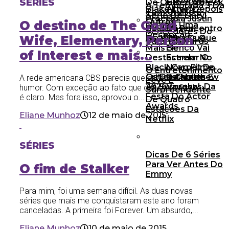
SÉRIES
De Ouro 2026
E Ben Affleck
A Temporada 3 Da
Blake Lively
After: Depois
Tom Cruise E
Série De Daryl
Processa Justin
Do
Outros
O destino de The Good
Dixon É Uma
Baldoni Por
Desencontro
Vencedores Do
Decepção
Assédio
Os 10 Looks Que
Olha Que
Wife, Elementary, Person
Saturn Awards
Mais Se
Elenco Vai
of Interest e mais…
Destacaram No
Estrelar O
Black Carpet Do
Novo Filme
O Entretenimento
Critics Choice
Os Destaques E
De Matthew
A rede americana CBS parecia que estava de bom
Leve E
2026
As Surpresas Da
Vaughn!
humor. Com exceção ao fato que cancelou Stalker,
Surpreendente
Festa Do Actor
é claro. Mas fora isso, aprovou o...
De Quatro
Awards
Estações Da
Eliane Munhoz
12 de maio de 2015
Netflix
SÉRIES
Dicas De 6 Séries
Para Ver Antes Do
O fim de Stalker
Emmy
Para mim, foi uma semana difícil. As duas novas
séries que mais me conquistaram este ano foram
canceladas. A primeira foi Forever. Um absurdo,...
Eliane Munhoz
10 de maio de 2015