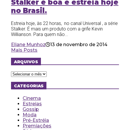
Stalker é boa e estreia hoje
no Brasil.
Estreia hoje, às 22 horas, no canal Universal , a série
Stalker. É mais um produto com a grife Kevin
Willianson. Para quem não...
Eliane Munhoz
13 de novembro de 2014
Mais Posts
ARQUIVOS
Arquivos
CATEGORIAS
Cinema
Estreias
Gossip
Moda
Pré-Estréia
Premiações