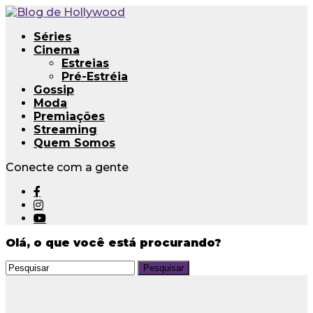
Séries
Cinema
Estreias
Pré-Estréia
Gossip
Moda
Premiações
Streaming
Quem Somos
Conecte com a gente
Olá, o que você está procurando?