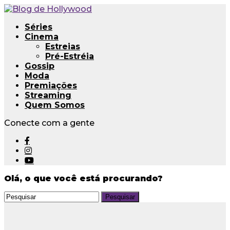
Séries
Cinema
Estreias
Pré-Estréia
Gossip
Moda
Premiações
Streaming
Quem Somos
Conecte com a gente
Olá, o que você está procurando?