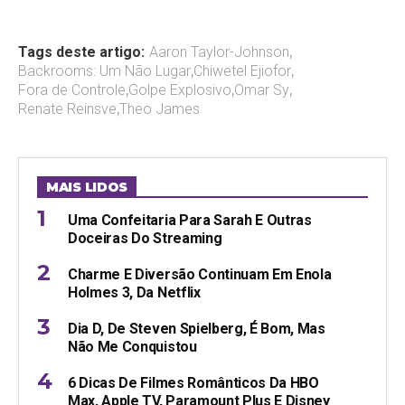
Tags deste artigo:
Aaron Taylor-Johnson
,
Backrooms: Um Não Lugar
,
Chiwetel Ejiofor
,
Fora de Controle
,
Golpe Explosivo
,
Omar Sy
,
Renate Reinsve
,
Theo James
MAIS LIDOS
Uma Confeitaria Para Sarah E Outras
Doceiras Do Streaming
Charme E Diversão Continuam Em Enola
Holmes 3, Da Netflix
Dia D, De Steven Spielberg, É Bom, Mas
Não Me Conquistou
6 Dicas De Filmes Românticos Da HBO
Max, Apple TV, Paramount Plus E Disney