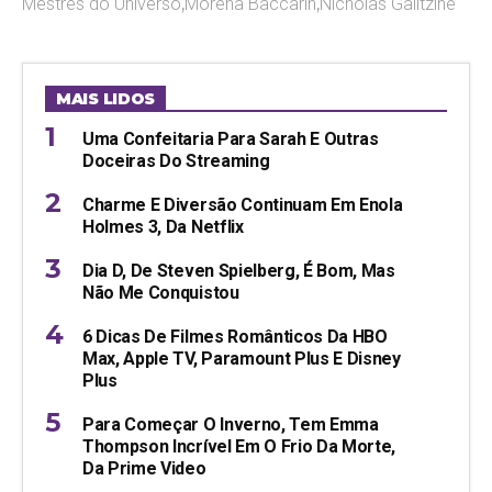
Mestres do Universo
,
Morena Baccarin
,
Nicholas Galitzine
MAIS LIDOS
Uma Confeitaria Para Sarah E Outras
Doceiras Do Streaming
Charme E Diversão Continuam Em Enola
Holmes 3, Da Netflix
Dia D, De Steven Spielberg, É Bom, Mas
Não Me Conquistou
6 Dicas De Filmes Românticos Da HBO
Max, Apple TV, Paramount Plus E Disney
Plus
Para Começar O Inverno, Tem Emma
Thompson Incrível Em O Frio Da Morte,
Da Prime Video